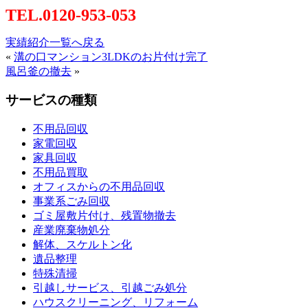
TEL.0120-953-053
実績紹介一覧へ戻る
«
溝の口マンション3LDKのお片付け完了
風呂釜の撤去
»
サービスの種類
不用品回収
家電回収
家具回収
不用品買取
オフィスからの不用品回収
事業系ごみ回収
ゴミ屋敷片付け、残置物撤去
産業廃棄物処分
解体、スケルトン化
遺品整理
特殊清掃
引越しサービス、引越ごみ処分
ハウスクリーニング、リフォーム