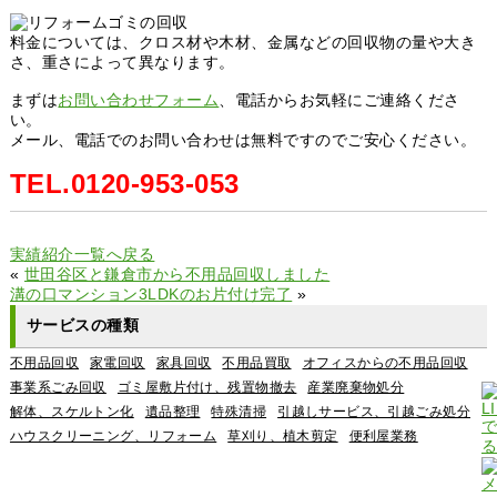
料金については、クロス材や木材、金属などの回収物の量や大き
さ、重さによって異なります。
まずは
お問い合わせフォーム
、電話からお気軽にご連絡くださ
い。
メール、電話でのお問い合わせは無料ですのでご安心ください。
TEL.0120-953-053
実績紹介一覧へ戻る
«
世田谷区と鎌倉市から不用品回収しました
溝の口マンション3LDKのお片付け完了
»
サービスの種類
不用品回収
家電回収
家具回収
不用品買取
オフィスからの不用品回収
事業系ごみ回収
ゴミ屋敷片付け、残置物撤去
産業廃棄物処分
解体、スケルトン化
遺品整理
特殊清掃
引越しサービス、引越ごみ処分
ハウスクリーニング、リフォーム
草刈り、植木剪定
便利屋業務