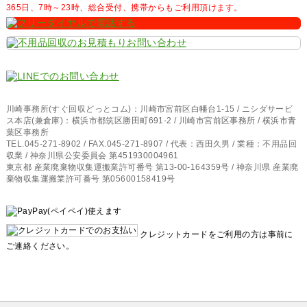
365日、7時～23時、総合受付、携帯からもご利用頂けます。
川崎事務所(すぐ回収どっとコム)：川崎市宮前区白幡台1-15 / ニシダサービ
ス本店(兼倉庫)：横浜市都筑区勝田町691-2 / 川崎市宮前区事務所 / 横浜市青
葉区事務所
TEL.045-271-8902 / FAX.045-271-8907 / 代表：西田久男 / 業種：不用品回
収業 / 神奈川県公安委員会 第451930004961
東京都 産業廃棄物収集運搬業許可番号 第13-00-164359号 / 神奈川県 産業廃
棄物収集運搬業許可番号 第05600158419号
クレジットカードをご利用の方は事前に
ご連絡ください。