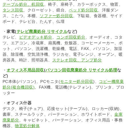
テーブル処分、机回収
、椅子、座椅子、カラーボックス、物置、
タンス回収
、クローゼット、鏡台、
ベッド処分回収
、洋服ダン
ス、こたつ、本棚、
ソファー処分回収
、下駄箱、食器棚、サイド
ボード、テレビ台、たんす、仏壇
・
家電(
テレビ廃棄処分 リサイクル
など)
テレビ、
ビデオデッキ処分
、
コンポ回収処分
、オーディオ、コタ
ツ、エアコン、冷蔵庫、扇風機、炊飯器、コーヒーメーカー、ポ
ット、パソコン、洗濯機、乾燥機、電話、FAX、パソコン、加湿
器、除湿機、空気清浄機、ラジカセ、電子レンジ、オーブン、暖
房器具、時計、照明器具、
ステレオ回収、アンプ処分
・
オフィス不用品回収
(
パソコン回収廃棄処分 リサイクル処理
な
ど)
PC本体(パソコン)、PCモニタ(
モニター処分回収
)、
コピー機廃棄
処分(複合機回収)
、FAX機、電話機(テレフォン)、プリンタ、プロ
ッター
・
オフィス什器
デスク、椅子(チェア)、応接セット(テーブル)、ロッカー(収納)、
書庫、スチールラック、パーテーション、ホワイトボード、
金庫
廃棄処分
、キャビネット、パーテーション、オフィス用品・事務
機器、
物置処分解体