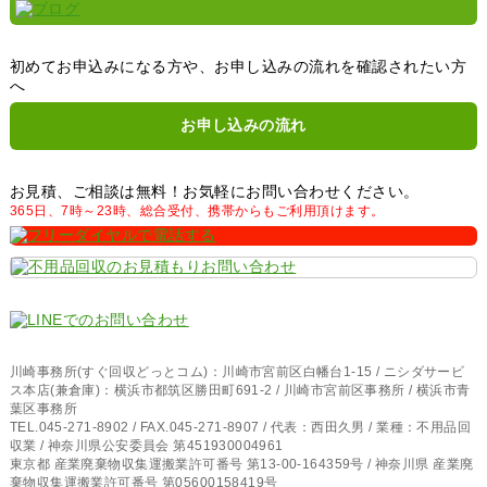
初めてお申込みになる方や、お申し込みの流れを確認されたい方
へ
お申し込みの流れ
お見積、ご相談は無料！お気軽にお問い合わせください。
365日、7時～23時、総合受付、携帯からもご利用頂けます。
川崎事務所(すぐ回収どっとコム)：川崎市宮前区白幡台1-15 / ニシダサービ
ス本店(兼倉庫)：横浜市都筑区勝田町691-2 / 川崎市宮前区事務所 / 横浜市青
葉区事務所
TEL.045-271-8902 / FAX.045-271-8907 / 代表：西田久男 / 業種：不用品回
収業 / 神奈川県公安委員会 第451930004961
東京都 産業廃棄物収集運搬業許可番号 第13-00-164359号 / 神奈川県 産業廃
棄物収集運搬業許可番号 第05600158419号