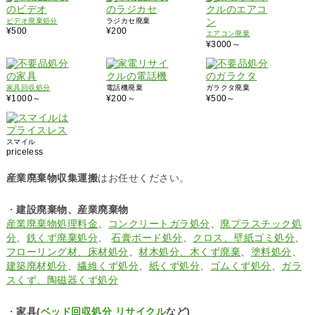
ビデオ廃棄処分
ラジカセ廃棄
¥500
¥200
エアコン廃棄
¥3000～
家具回収処分
電話機廃棄
ガラクタ廃棄
¥1000～
¥200～
¥500～
スマイル
priceless
産業廃棄物収集運搬
はお任せください。
・
建設廃棄物、産業廃棄物
産業廃棄物処理料金
、
コンクリートガラ処分
、
廃プラスチック処
分
、
鉄くず廃棄処分
、
石膏ボード処分
、
クロス、壁紙ゴミ処分
、
フローリング材、床材処分
、
材木処分、木くず廃棄
、
塗料処分
、
建築廃材処分
、
繊維くず処分
、
紙くず処分
、
ゴムくず処分
、
ガラ
スくず、陶磁器くず処分
・
家具(
ベッド回収処分 リサイクル
など)