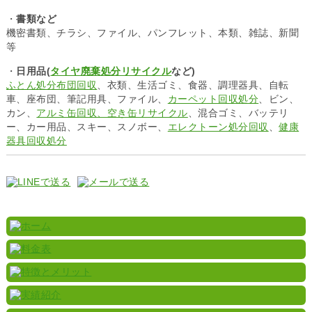
・
書類など
機密書類、チラシ、ファイル、パンフレット、本類、雑誌、新聞
等
・
日用品(
タイヤ廃棄処分リサイクル
など)
ふとん処分布団回収
、衣類、生活ゴミ、食器、調理器具、自転
車、座布団、筆記用具、ファイル、
カーペット回収処分
、ビン、
カン、
アルミ缶回収、空き缶リサイクル
、混合ゴミ、バッテリ
ー、カー用品、スキー、スノボー、
エレクトーン処分回収
、
健康
器具回収処分