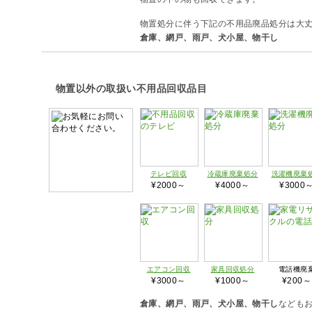
物置処分に伴う下記の不用品廃品処分は大
倉庫、網戸、雨戸、犬小屋、物干し
物置以外の取扱い不用品回収品目
テレビ回収
冷蔵庫廃棄処分
洗濯機廃棄
¥2000～
¥4000～
¥3000
エアコン回収
家具回収処分
電話機廃
¥3000～
¥1000～
¥200～
倉庫、網戸、雨戸、犬小屋、物干し
なども