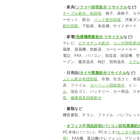
・
家具(
ソファー回収処分 リサイクル
など)
テーブル処分、机回収
、椅子、座椅子、カ
ーゼット、鏡台、
ベッド処分回収
、洋服ダ
処分回収
、下駄箱、食器棚、サイドボード
・
家電(
洗濯機廃棄処分 リサイクル
など)
テレビ、
ビデオデッキ処分
、
コンポ回収処
蔵庫、扇風機、炊飯器、コーヒーメーカー
電話、FAX、パソコン、加湿器、除湿機、
ーブン、暖房器具、時計、照明器具、
ステ
・
日用品(
タイヤ廃棄処分リサイクル
など)
ふとん処分布団回収
、衣類、生活ゴミ、食
具、ファイル、
カーペット回収処分
、ビン
ル
、混合ゴミ、バッテリー、カー用品、ス
収
、
健康器具回収処分
・
書類など
機密書類、チラシ、ファイル、パンフレッ
・
オフィス不用品回収
(
パソコン回収廃棄処
PC本体(パソコン)、PCモニタ(
モニター処
収)
、FAX機、電話機(テレフォン)、プリン