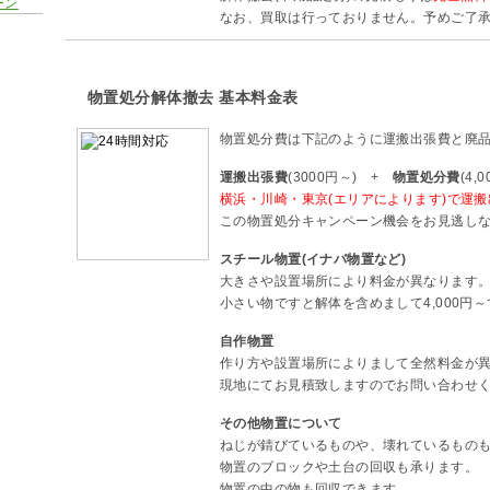
なお、買取は行っておりません。予めご了
物置処分解体撤去 基本料金表
物置処分費は下記のように運搬出張費と廃
運搬出張費
(3000円～) +
物置処分費
(4,
横浜・川崎・東京(エリアによります)で運
この物置処分キャンペーン機会をお見逃しなく
スチール物置(イナバ物置など)
大きさや設置場所により料金が異なります
小さい物ですと解体を含めまして4,000円
自作物置
作り方や設置場所によりまして全然料金が
現地にてお見積致しますのでお問い合わせ
その他物置について
ねじが錆びているものや、壊れているもの
物置のブロックや土台の回収も承ります。
物置の中の物も回収できます。