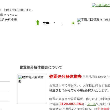
浜、川崎を中心に承ります。
崎を中心にします。
物置処分解体撤去について
物置処分解体撤去
(不用品回収)はお任
お電話１本で即お伺い、お客様は何もする
物置ひとつからでも不用品回収いたします
物置の大きさや設置場所、作りにより料金
0120-953-053
に電話(
)・
メール
でお問い
解体撤去(不用品処分)の見積もりは
完全無料