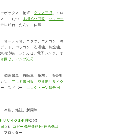
ラーボックス、物置、
タンス回収
、クロ
ンス、こたつ、
本棚処分回収
、
ソファー
、テレビ台、たんす、仏壇
分
、オーディオ、コタツ、エアコン、冷
、ポット、パソコン、洗濯機、乾燥機、
空気清浄機、ラジカセ、電子レンジ、オ
レオ回収、アンプ処分
器、調理器具、自転車、座布団、筆記用
、カン、
アルミ缶回収、空き缶リサイク
キー、スノボー、
エレクトーン処分回
ト、本類、雑誌、新聞等
分 リサイクル処理
など)
分回収
)、
コピー機廃棄処分(複合機回
タ、プロッター