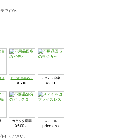
丈夫ですか。
処分
ビデオ廃棄処分
ラジカセ廃棄
～
¥500
¥200
棄
ガラクタ廃棄
スマイル
¥500～
priceless
お任せください。