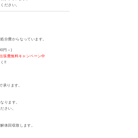
承ください。
品処分費からなっています。
000円～)
搬出張費無料キャンペーン中
!!
。
～で承ります。
異なります。
ください。
も解体回収致します。