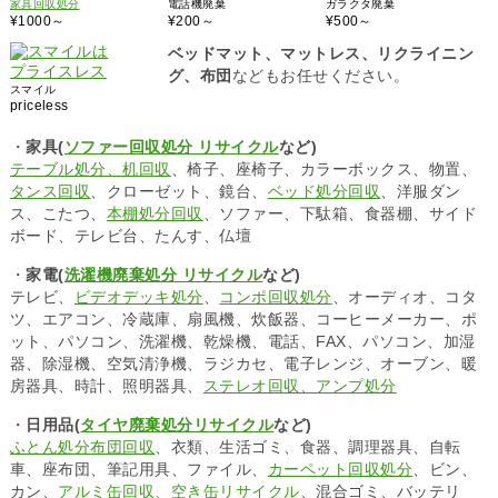
家具回収処分
電話機廃棄
ガラクタ廃棄
¥1000～
¥200～
¥500～
ベッドマット、マットレス、リクライニン
グ、布団
などもお任せください。
スマイル
priceless
・
家具(
ソファー回収処分 リサイクル
など)
テーブル処分、机回収
、椅子、座椅子、カラーボックス、物置、
タンス回収
、クローゼット、鏡台、
ベッド処分回収
、洋服ダン
ス、こたつ、
本棚処分回収
、ソファー、下駄箱、食器棚、サイド
ボード、テレビ台、たんす、仏壇
・
家電(
洗濯機廃棄処分 リサイクル
など)
テレビ、
ビデオデッキ処分
、
コンポ回収処分
、オーディオ、コタ
ツ、エアコン、冷蔵庫、扇風機、炊飯器、コーヒーメーカー、ポ
ット、パソコン、洗濯機、乾燥機、電話、FAX、パソコン、加湿
器、除湿機、空気清浄機、ラジカセ、電子レンジ、オーブン、暖
房器具、時計、照明器具、
ステレオ回収、アンプ処分
・
日用品(
タイヤ廃棄処分リサイクル
など)
ふとん処分布団回収
、衣類、生活ゴミ、食器、調理器具、自転
車、座布団、筆記用具、ファイル、
カーペット回収処分
、ビン、
カン、
アルミ缶回収、空き缶リサイクル
、混合ゴミ、バッテリ