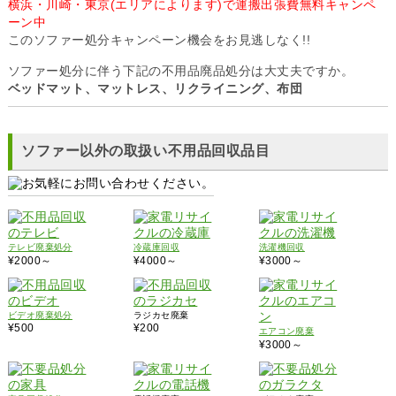
横浜・川崎・東京(エリアによります)で運搬出張費無料キャンペ
ーン中
このソファー処分キャンペーン機会をお見逃しなく!!
ソファー処分に伴う下記の不用品廃品処分は大丈夫ですか。
ベッドマット、マットレス、リクライニング、布団
ソファー以外の取扱い不用品回収品目
テレビ廃棄処分
冷蔵庫回収
洗濯機回収
¥2000～
¥4000～
¥3000～
ビデオ廃棄処分
ラジカセ廃棄
¥500
¥200
エアコン廃棄
¥3000～