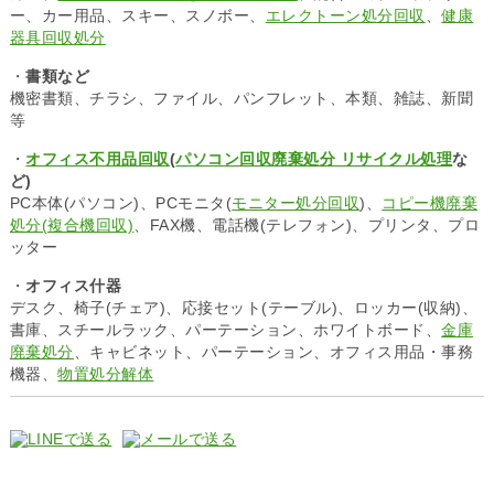
ー、カー用品、スキー、スノボー、
エレクトーン処分回収
、
健康
器具回収処分
・
書類など
機密書類、チラシ、ファイル、パンフレット、本類、雑誌、新聞
等
・
オフィス不用品回収
(
パソコン回収廃棄処分 リサイクル処理
な
ど)
PC本体(パソコン)、PCモニタ(
モニター処分回収
)、
コピー機廃棄
処分(複合機回収)
、FAX機、電話機(テレフォン)、プリンタ、プロ
ッター
・
オフィス什器
デスク、椅子(チェア)、応接セット(テーブル)、ロッカー(収納)、
書庫、スチールラック、パーテーション、ホワイトボード、
金庫
廃棄処分
、キャビネット、パーテーション、オフィス用品・事務
機器、
物置処分解体