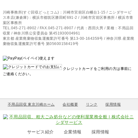
川崎事務所(すぐ回収どっとコム)：川崎市宮前区白幡台1-15 / ニシダサービ
ス本店(兼倉庫)：横浜市都筑区勝田町691-2 / 川崎市宮前区事務所 / 横浜市青
葉区事務所
TEL.045-271-8902 / FAX.045-271-8907 / 代表：西田久男 / 業種：不用品回
収業 / 神奈川県公安委員会 第451930004961
東京都 産業廃棄物収集運搬業許可番号 第13-00-164359号 / 神奈川県 産業廃
棄物収集運搬業許可番号 第05600158419号
クレジットカードをご利用の方は事前に
ご連絡ください。
不用品回収 東京川崎ホーム
会社概要
リンク
採用情報
サービス紹介
企業情報
採用情報