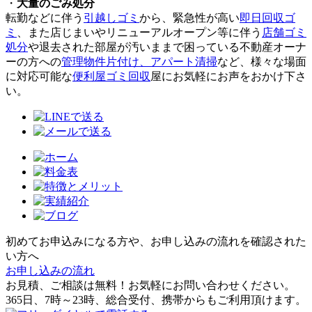
・
大量のごみ処分
転勤などに伴う
引越しゴミ
から、緊急性が高い
即日回収ゴ
ミ
、また店じまいやリニューアルオープン等に伴う
店舗ゴミ
処分
や退去された部屋が汚いままで困っている不動産オーナ
ーの方への
管理物件片付け、アパート清掃
など、様々な場面
に対応可能な
便利屋ゴミ回収
屋にお気軽にお声をおかけ下さ
い。
初めてお申込みになる方や、お申し込みの流れを確認された
い方へ
お申し込みの流れ
お見積、ご相談は無料！お気軽にお問い合わせください。
365日、7時～23時、総合受付、携帯からもご利用頂けます。