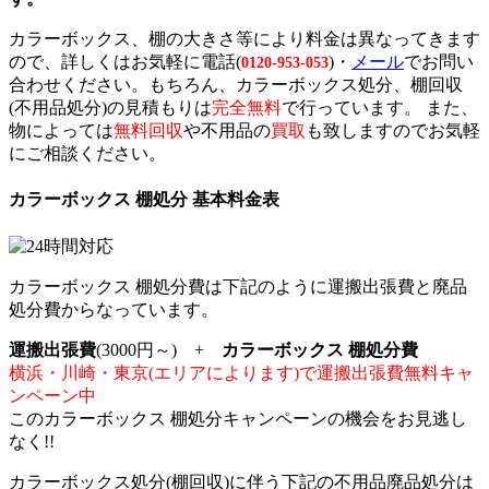
カラーボックス、棚の大きさ等により料金は異なってきます
ので、詳しくはお気軽に電話(
)・
メール
でお問い
0120-953-053
合わせください。もちろん、カラーボックス処分、棚回収
(不用品処分)の見積もりは
完全無料
で行っています。 また、
物によっては
無料回収
や不用品の
買取
も致しますのでお気軽
にご相談ください。
カラーボックス 棚処分 基本料金表
カラーボックス 棚処分費は下記のように運搬出張費と廃品
処分費からなっています。
運搬出張費
(3000円～) +
カラーボックス 棚処分費
横浜・川崎・東京(エリアによります)で運搬出張費無料キャ
ンペーン中
このカラーボックス 棚処分キャンペーンの機会をお見逃し
なく!!
カラーボックス処分(棚回収)に伴う下記の不用品廃品処分は