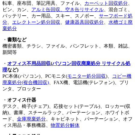
転車、座布団、筆記用具、ファイル、
カーペット回収処分
、
ビン、カン、
アルミ缶回収、空き缶リサイクル
、混合ゴミ、
バッテリー、カー用品、スキー、スノボー、
サーフボード処
分
、
エレクトーン処分回収
、
健康器具回収処分
、
水槽ゴミ廃
棄処分
・
書類など
機密書類、チラシ、ファイル、パンフレット、本類、雑誌、
新聞等
・
オフィス不用品回収
(
パソコン回収廃棄処分 リサイクル処
理
など)
PC本体(パソコン)、PCモニタ(
モニター処分回収
)、
コピー機
廃棄処分(複合機回収)
、FAX機、電話機(テレフォン)、プリ
ンタ、プロッター
・
オフィス什器
デスク、椅子(チェア)、応接セット(テーブル)、ロッカー(収
納)、書庫、スチールラック、パーテーション、ホワイトボ
ード、
金庫廃棄処分
、キャビネット、パーテーション、オフ
ィス用品・事務機器、
物置処分解体