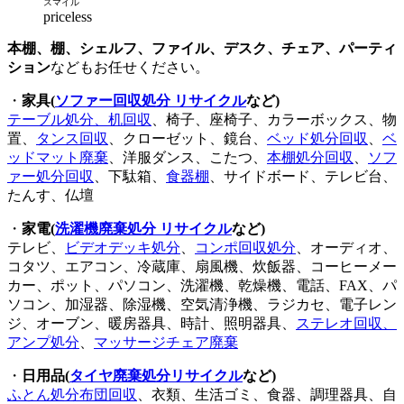
スマイル
priceless
本棚、棚、シェルフ、ファイル、デスク、チェア、パーティ
ション
などもお任せください。
・
家具(
ソファー回収処分 リサイクル
など)
テーブル処分、机回収
、椅子、座椅子、カラーボックス、物
置、
タンス回収
、クローゼット、鏡台、
ベッド処分回収
、
ベ
ッドマット廃棄
、洋服ダンス、こたつ、
本棚処分回収
、
ソフ
ァー処分回収
、下駄箱、
食器棚
、サイドボード、テレビ台、
たんす、仏壇
・
家電(
洗濯機廃棄処分 リサイクル
など)
テレビ、
ビデオデッキ処分
、
コンポ回収処分
、オーディオ、
コタツ、エアコン、冷蔵庫、扇風機、炊飯器、コーヒーメー
カー、ポット、パソコン、洗濯機、乾燥機、電話、FAX、パ
ソコン、加湿器、除湿機、空気清浄機、ラジカセ、電子レン
ジ、オーブン、暖房器具、時計、照明器具、
ステレオ回収、
アンプ処分
、
マッサージチェア廃棄
・
日用品(
タイヤ廃棄処分リサイクル
など)
ふとん処分布団回収
、衣類、生活ゴミ、食器、調理器具、自