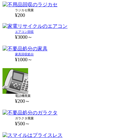
ラジカセ廃棄
¥200
エアコン回収
¥3000～
家具回収処分
¥1000～
電話機廃棄
¥200～
ガラクタ廃棄
¥500～