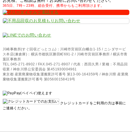
お見積、ご相談は無料！お気軽にお問い合わせください。
365日、7時～23時、総合受付、携帯からもご利用頂けます。
川崎事務所(すぐ回収どっとコム)：川崎市宮前区白幡台1-15 / ニシダサービ
ス本店(兼倉庫)：横浜市都筑区勝田町691-2 / 川崎市宮前区事務所 / 横浜市青
葉区事務所
TEL.045-271-8902 / FAX.045-271-8907 / 代表：西田久男 / 業種：不用品回
収業 / 神奈川県公安委員会 第451930004961
東京都 産業廃棄物収集運搬業許可番号 第13-00-164359号 / 神奈川県 産業廃
棄物収集運搬業許可番号 第05600158419号
クレジットカードをご利用の方は事前に
ご連絡ください。