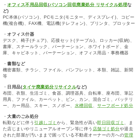
・
オフィス不用品回収
(
パソコン回収廃棄処分 リサイクル処理
な
ど)
PC本体(パソコン)、PCモニタ(モニター、ディスプレイ)、コピー
機(複合機)、FAX機、電話機(テレフォン)、プリンタ、プロッター
・
オフィス什器
デスク、椅子(チェア)、応接セット(テーブル)、ロッカー(収納)、
書庫、スチールラック、パーテーション、ホワイトボード、金
庫、キャビネット、パーテーション、オフィス用品・事務機器
・
書類など
機密書類、チラシ、ファイル、パンフレット、本類、雑誌、新聞
等
・
日用品(
タイヤ廃棄処分リサイクル
など)
布団、衣類、生活ゴミ、食器、調理器具、自転車、座布団、筆記
用具、ファイル、カーペット、ビン、カン、混合ゴミ、バッテリ
ー、カー用品、スキー、スノボー、
水槽回収
、
サーフボード処分
・
大量のごみ処分
転勤などに伴う
引越しゴミ
から、緊急性が高い
即日回収ゴミ
、ま
た店じまいやリニューアルオープン等に伴う
店舗ゴミ処分
や退去
された部屋が汚いままで困っている不動産オーナーの方への
管理