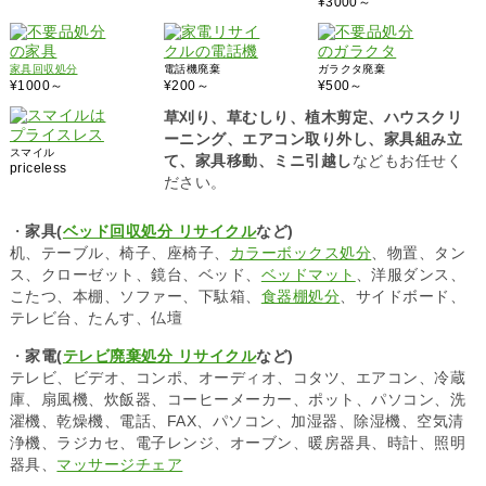
¥3000～
家具回収処分
電話機廃棄
ガラクタ廃棄
¥1000～
¥200～
¥500～
草刈り、草むしり、植木剪定、ハウスクリ
ーニング、エアコン取り外し、家具組み立
スマイル
て、家具移動、ミニ引越し
などもお任せく
priceless
ださい。
・
家具(
ベッド回収処分 リサイクル
など)
机、テーブル、椅子、座椅子、
カラーボックス処分
、物置、タン
ス、クローゼット、鏡台、ベッド、
ベッドマット
、洋服ダンス、
こたつ、本棚、ソファー、下駄箱、
食器棚処分
、サイドボード、
テレビ台、たんす、仏壇
・
家電(
テレビ廃棄処分 リサイクル
など)
テレビ、ビデオ、コンポ、オーディオ、コタツ、エアコン、冷蔵
庫、扇風機、炊飯器、コーヒーメーカー、ポット、パソコン、洗
濯機、乾燥機、電話、FAX、パソコン、加湿器、除湿機、空気清
浄機、ラジカセ、電子レンジ、オーブン、暖房器具、時計、照明
器具、
マッサージチェア