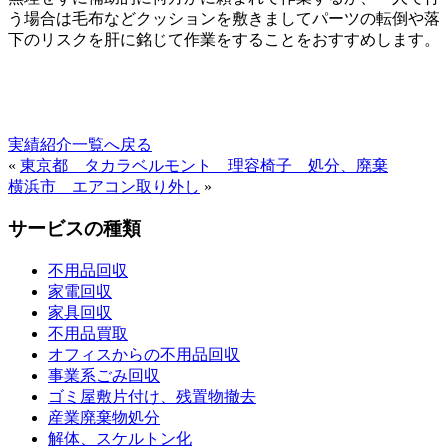
う場合は毛布などクッションを敷きましてパーツの転倒や落
下のリスクを肝に銘じて作業をすることをおすすめします。
実績紹介一覧へ戻る
«
東京都 タカラベルモント 理容椅子 処分、廃棄
横浜市 エアコン取り外し
»
サービスの種類
不用品回収
家電回収
家具回収
不用品買取
オフィスからの不用品回収
事業系ごみ回収
ゴミ屋敷片付け、残置物撤去
産業廃棄物処分
解体、スケルトン化