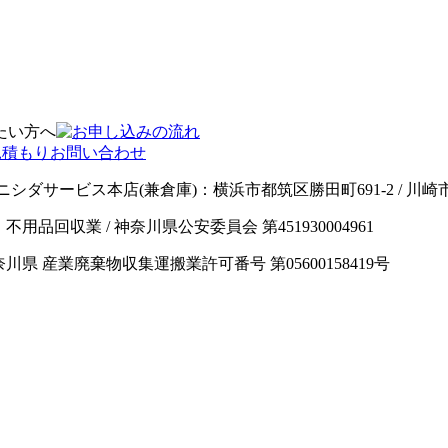
ニシダサービス本店(兼倉庫)：横浜市都筑区勝田町691-2 / 川
男 / 業種：不用品回収業 / 神奈川県公安委員会 第451930004961
神奈川県 産業廃棄物収集運搬業許可番号 第05600158419号