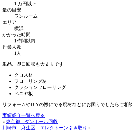
1 万円以下
量の目安
ワンルーム
エリア
横浜
かかった時間
1時間以内
作業人数
1人
単品、即日回収も大丈夫です！
クロス材
フローリング材
クッションフローリング
ベニヤ板
リフォームやDIYの際にでる廃材などにお困りでしたらご相
実績紹介一覧へ戻る
«
東京都 ダンボール回収
川崎市 麻生区 エレクトーン引き取り
»