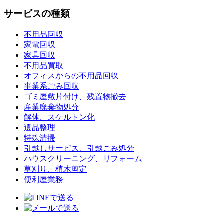
サービスの種類
不用品回収
家電回収
家具回収
不用品買取
オフィスからの不用品回収
事業系ごみ回収
ゴミ屋敷片付け、残置物撤去
産業廃棄物処分
解体、スケルトン化
遺品整理
特殊清掃
引越しサービス、引越ごみ処分
ハウスクリーニング、リフォーム
草刈り、植木剪定
便利屋業務