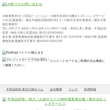
川崎事務所(すぐ回収どっとコム)：川崎市宮前区白幡台1-15 / ニシダサービ
ス本店(兼倉庫)：横浜市都筑区勝田町691-2 / 川崎市宮前区事務所 / 横浜市青
葉区事務所
TEL.045-271-8902 / FAX.045-271-8907 / 代表：西田久男 / 業種：不用品回
収業 / 神奈川県公安委員会 第451930004961
東京都 産業廃棄物収集運搬業許可番号 第13-00-164359号 / 神奈川県 産業廃
棄物収集運搬業許可番号 第05600158419号
クレジットカードをご利用の方は事前に
ご連絡ください。
不用品回収 東京川崎ホーム
会社概要
リンク
採用情報