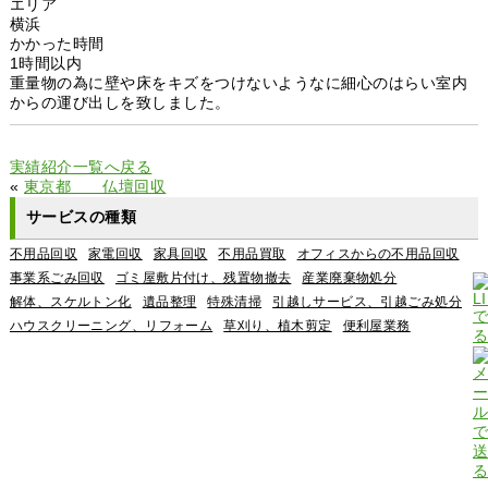
エリア
横浜
かかった時間
1時間以内
重量物の為に壁や床をキズをつけないようなに細心のはらい室内
からの運び出しを致しました。
実績紹介一覧へ戻る
«
東京都 仏壇回収
サービスの種類
不用品回収
家電回収
家具回収
不用品買取
オフィスからの不用品回収
事業系ごみ回収
ゴミ屋敷片付け、残置物撤去
産業廃棄物処分
解体、スケルトン化
遺品整理
特殊清掃
引越しサービス、引越ごみ処分
ハウスクリーニング、リフォーム
草刈り、植木剪定
便利屋業務