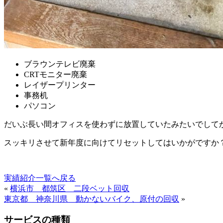
ブラウンテレビ廃棄
CRTモニター廃棄
レイザープリンター
事務机
パソコン
だいぶ長い間オフィスを使わずに放置していたみたいでして
スッキリさせて新年度に向けてリセットしてはいかがですか
実績紹介一覧へ戻る
«
横浜市 都筑区 二段ベット回収
東京都 神奈川県 動かないバイク、原付の回収
»
サービスの種類