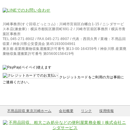
川崎事務所(すぐ回収どっとコム)：川崎市宮前区白幡台1-15 / ニシダサービ
ス本店(兼倉庫)：横浜市都筑区勝田町691-2 / 川崎市宮前区事務所 / 横浜市青
葉区事務所
TEL.045-271-8902 / FAX.045-271-8907 / 代表：西田久男 / 業種：不用品回
収業 / 神奈川県公安委員会 第451930004961
東京都 産業廃棄物収集運搬業許可番号 第13-00-164359号 / 神奈川県 産業廃
棄物収集運搬業許可番号 第05600158419号
クレジットカードをご利用の方は事前に
ご連絡ください。
不用品回収 東京川崎ホーム
会社概要
リンク
採用情報