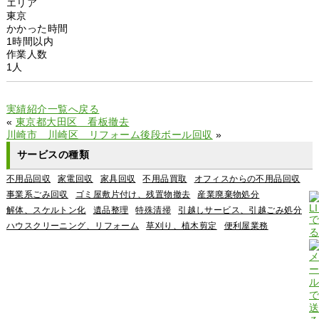
エリア
東京
かかった時間
1時間以内
作業人数
1人
実績紹介一覧へ戻る
«
東京都大田区 看板撤去
川崎市 川崎区 リフォーム後段ボール回収
»
サービスの種類
不用品回収
家電回収
家具回収
不用品買取
オフィスからの不用品回収
事業系ごみ回収
ゴミ屋敷片付け、残置物撤去
産業廃棄物処分
解体、スケルトン化
遺品整理
特殊清掃
引越しサービス、引越ごみ処分
ハウスクリーニング、リフォーム
草刈り、植木剪定
便利屋業務