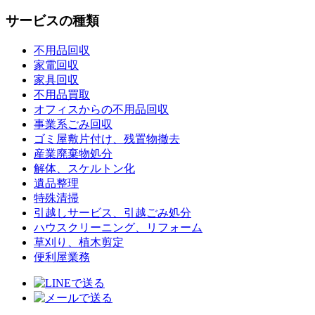
サービスの種類
不用品回収
家電回収
家具回収
不用品買取
オフィスからの不用品回収
事業系ごみ回収
ゴミ屋敷片付け、残置物撤去
産業廃棄物処分
解体、スケルトン化
遺品整理
特殊清掃
引越しサービス、引越ごみ処分
ハウスクリーニング、リフォーム
草刈り、植木剪定
便利屋業務