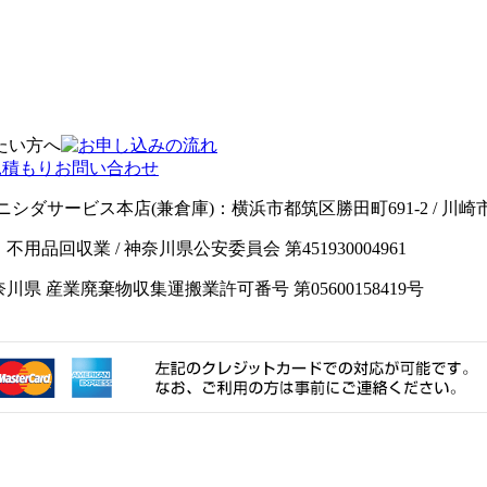
ニシダサービス本店(兼倉庫)：横浜市都筑区勝田町691-2 / 川
男 / 業種：不用品回収業 / 神奈川県公安委員会 第451930004961
神奈川県 産業廃棄物収集運搬業許可番号 第05600158419号