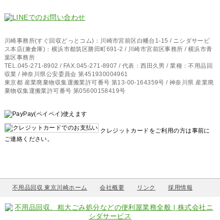
川崎事務所(すぐ回収どっとコム)：川崎市宮前区白幡台1-15 / ニシダサービ
ス本店(兼倉庫)：横浜市都筑区勝田町691-2 / 川崎市宮前区事務所 / 横浜市青
葉区事務所
TEL.045-271-8902 / FAX.045-271-8907 / 代表：西田久男 / 業種：不用品回
収業 / 神奈川県公安委員会 第451930004961
東京都 産業廃棄物収集運搬業許可番号 第13-00-164359号 / 神奈川県 産業廃
棄物収集運搬業許可番号 第05600158419号
クレジットカードをご利用の方は事前に
ご連絡ください。
不用品回収 東京川崎ホーム
会社概要
リンク
採用情報