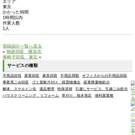
エリア
東京
かかった時間
1時間以内
作業人数
1人
実績紹介一覧へ戻る
«
物置回収 横浜市
車椅子回収 東京
»
サービスの種類
不用品回収
家電回収
家具回収
不用品買取
オフィスからの不用品回収
事業系ごみ回収
ゴミ屋敷片付け、残置物撤去
産業廃棄物処分
解体、スケルトン化
遺品整理
特殊清掃
引越しサービス、引越ごみ処分
ハウスクリーニング、リフォーム
草刈り、植木剪定
便利屋業務