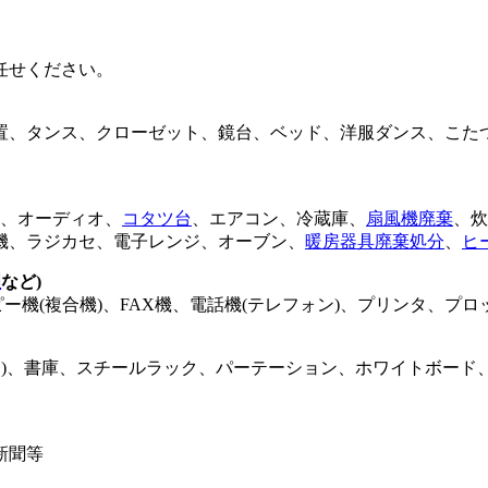
任せください。
置、タンス、クローゼット、鏡台、ベッド、洋服ダンス、こた
、オーディオ、
コタツ台
、エアコン、冷蔵庫、
扇風機廃棄
、炊
機、ラジカセ、電子レンジ、オーブン、
暖房器具廃棄処分
、
ヒ
理
など)
ピー機(複合機)、FAX機、電話機(テレフォン)、プリンタ、プロ
(収納)、書庫、スチールラック、パーテーション、ホワイトボー
新聞等