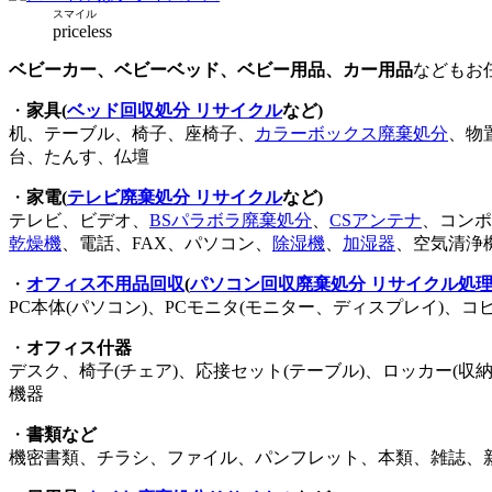
スマイル
priceless
ベビーカー、ベビーベッド、ベビー用品、カー用品
などもお
・
家具(
ベッド回収処分 リサイクル
など)
机、テーブル、椅子、座椅子、
カラーボックス廃棄処分
、物
台、たんす、仏壇
・
家電(
テレビ廃棄処分 リサイクル
など)
テレビ、ビデオ、
BSパラボラ廃棄処分
、
CSアンテナ
、コンポ
乾燥機
、電話、FAX、パソコン、
除湿機
、
加湿器
、空気清浄
・
オフィス不用品回収
(
パソコン回収廃棄処分 リサイクル処
PC本体(パソコン)、PCモニタ(モニター、ディスプレイ)、コ
・
オフィス什器
デスク、椅子(チェア)、応接セット(テーブル)、ロッカー
機器
・
書類など
機密書類、チラシ、ファイル、パンフレット、本類、雑誌、