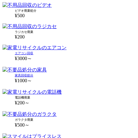
ビデオ廃棄処分
¥500
ラジカセ廃棄
¥200
エアコン回収
¥3000～
家具回収処分
¥1000～
電話機廃棄
¥200～
ガラクタ廃棄
¥500～