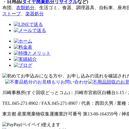
・
日用品(
タイヤ廃棄処分リサイクル
など)
布団、
衣類処分
、生活ゴミ、食器、調理器具、自転車、座布
ストーブ
、
楽器処分
川崎事務所(すぐ回収どっとコム)：川崎市宮前区白幡台1-15 / 
TEL.045-271-8902 / FAX.045-271-8907 / 代表：西田久
東京都 産業廃棄物収集運搬業許可番号 第13-00-164359号 / 