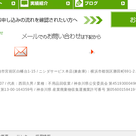
宮前区白幡台1-15 / ニシダサービス本店(兼倉庫)：横浜市都筑区勝田町691-2 
-271-8907 / 代表：西田久男 / 業種：不用品回収業 / 神奈川県公安委員会 第4519300049
-00-164359号 / 神奈川県 産業廃棄物収集運搬業許可番号 第05600158419