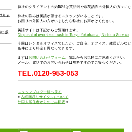
弊社のクライアントの約50%は英語圏や非英語圏の外国人の方々にな
けキャ
弊社の強みは英語が話せるスタッフがいることです。
お困りの外国人の方がいましたら弊社にお声かけください。
英語サイトは下記からご覧頂けます。
搬出張
Disposal of oversized trash in Tokyo,Yokohama | Nishida Service
今回はレンタルオフィスでしたが、ご自宅、オフィス、雑居ビルなど
条件により料金も異なってきます。
まずは
お問い合わせフォーム
、電話からお気軽にご連絡ください。
メール、電話でのお問い合わせは無料ですのでご安心ください。
TEL.0120-953-053
スタッフブログ一覧へ戻る
«
古紙回収リサイクルについて
外国人居住者からのごみ回収
»