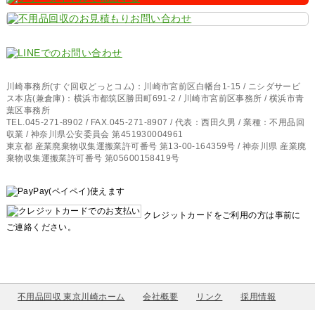
川崎事務所(すぐ回収どっとコム)：川崎市宮前区白幡台1-15 / ニシダサービ
ス本店(兼倉庫)：横浜市都筑区勝田町691-2 / 川崎市宮前区事務所 / 横浜市青
葉区事務所
TEL.045-271-8902 / FAX.045-271-8907 / 代表：西田久男 / 業種：不用品回
収業 / 神奈川県公安委員会 第451930004961
東京都 産業廃棄物収集運搬業許可番号 第13-00-164359号 / 神奈川県 産業廃
棄物収集運搬業許可番号 第05600158419号
クレジットカードをご利用の方は事前に
ご連絡ください。
不用品回収 東京川崎ホーム
会社概要
リンク
採用情報