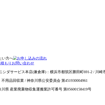
ニシダサービス本店(兼倉庫)：横浜市都筑区勝田町691-2 / 川
男 / 業種：不用品回収業 / 神奈川県公安委員会 第451930004961
神奈川県 産業廃棄物収集運搬業許可番号 第05600158419号