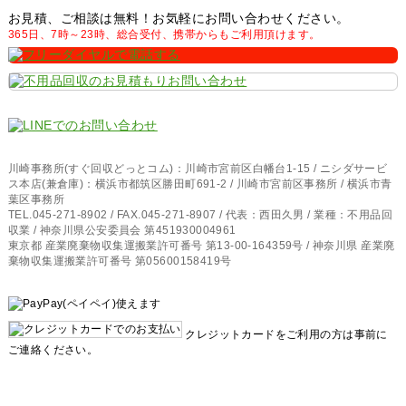
お見積、ご相談は無料！お気軽にお問い合わせください。
365日、7時～23時、総合受付、携帯からもご利用頂けます。
川崎事務所(すぐ回収どっとコム)：川崎市宮前区白幡台1-15 / ニシダサービ
ス本店(兼倉庫)：横浜市都筑区勝田町691-2 / 川崎市宮前区事務所 / 横浜市青
葉区事務所
TEL.045-271-8902 / FAX.045-271-8907 / 代表：西田久男 / 業種：不用品回
収業 / 神奈川県公安委員会 第451930004961
東京都 産業廃棄物収集運搬業許可番号 第13-00-164359号 / 神奈川県 産業廃
棄物収集運搬業許可番号 第05600158419号
クレジットカードをご利用の方は事前に
ご連絡ください。