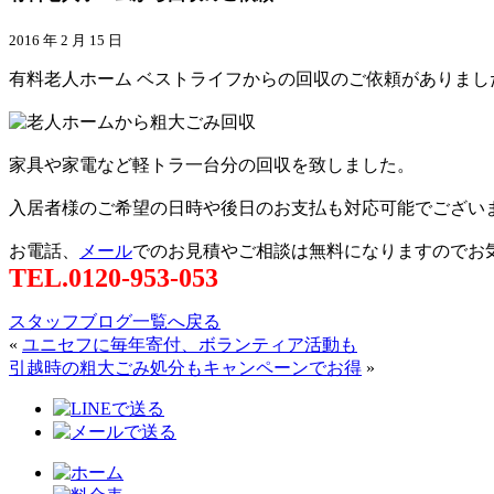
2016 年 2 月 15 日
有料老人ホーム ベストライフからの回収のご依頼がありまし
家具や家電など軽トラ一台分の回収を致しました。
入居者様のご希望の日時や後日のお支払も対応可能でござい
お電話、
メール
でのお見積やご相談は無料になりますのでお
TEL.0120-953-053
スタッフブログ一覧へ戻る
«
ユニセフに毎年寄付、ボランティア活動も
引越時の粗大ごみ処分もキャンペーンでお得
»