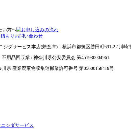
ニシダサービス本店(兼倉庫)：横浜市都筑区勝田町691-2 / 川
男 / 業種：不用品回収業 / 神奈川県公安委員会 第451930004961
神奈川県 産業廃棄物収集運搬業許可番号 第05600158419号