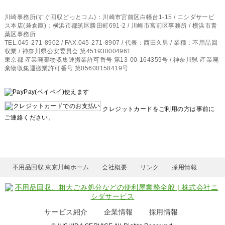
川崎事務所(すぐ回収どっとコム)：川崎市宮前区白幡台1-15 / ニシダサービ
ス本店(兼倉庫)：横浜市都筑区勝田町691-2 / 川崎市宮前区事務所 / 横浜市青
葉区事務所
TEL.045-271-8902 / FAX.045-271-8907 / 代表：西田久男 / 業種：不用品回
収業 / 神奈川県公安委員会 第451930004961
東京都 産業廃棄物収集運搬業許可番号 第13-00-164359号 / 神奈川県 産業廃
棄物収集運搬業許可番号 第05600158419号
クレジットカードをご利用の方は事前に
ご連絡ください。
不用品回収 東京川崎ホーム
会社概要
リンク
採用情報
サービス紹介
企業情報
採用情報