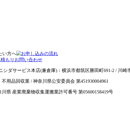
ニシダサービス本店(兼倉庫)：横浜市都筑区勝田町691-2 / 川
男 / 業種：不用品回収業 / 神奈川県公安委員会 第451930004961
神奈川県 産業廃棄物収集運搬業許可番号 第05600158419号